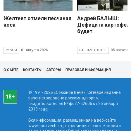
Желтеет отмели песчаная
Андрей БАЛЫШ:
коса
Дефицита картофеля
будет
01 августа 2026
05 августа 
ТУРИЗМ
ПАРЛАМЕНТСКОЕ
О САЙТЕ
КОНТАКТЫ
АВТОРЫ
ПРАВОВАЯ ИНФОРМАЦИЯ
© 1991-2026 «Союзное Вече». Сетевое издание
зарегистрировано роскомнадзором,
свидетельство эл № фc77-52606 от 25 января
2013 года.
Вся информация, размещенная на веб-сайте
www.souzveche.ru, охраняется в соответствии с