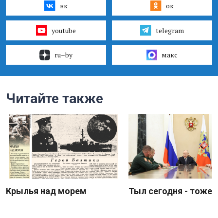
вк
ок
youtube
telegram
ru–by
макс
Читайте также
Крылья над морем
Тыл сегодня - тоже 