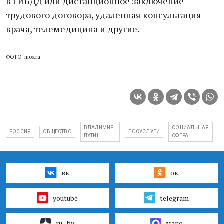
в ГИБДД или дистанционное заключение
трудового договора, удаленная консультация
врача, телемедицина и другие.
ФОТО: mos.ru
ВЛАДИМИР
СОЦИАЛЬНАЯ
РОССИЯ
ОБЩЕСТВО
ГОСУСЛУГИ
ПУТИН
СФЕРА
вк
ок
youtube
telegram
ru–by
макс