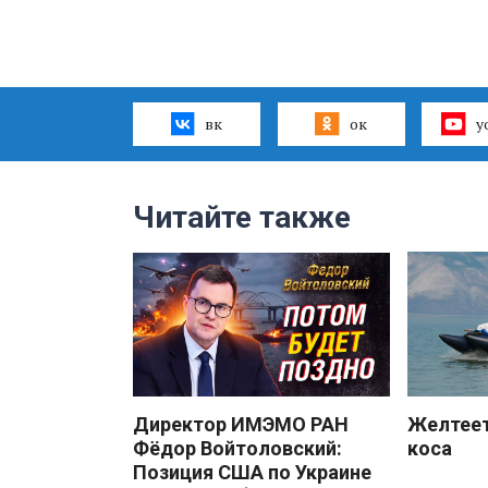
вк
ок
y
Читайте также
Директор ИМЭМО РАН
Желтеет
Фёдор Войтоловский:
коса
Позиция США по Украине