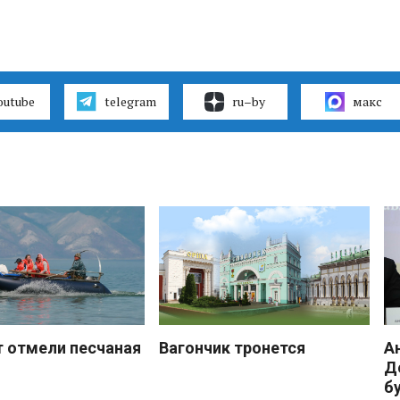
outube
telegram
ru–by
макс
 отмели песчаная
Вагончик тронется
А
Д
б