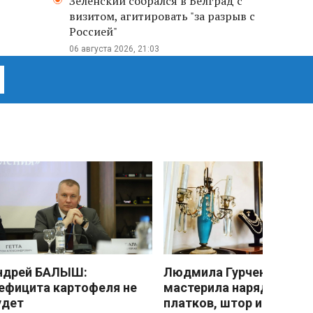
Зеленский собрался в Белград с
визитом, агитировать "за разрыв с
Россией"
06 августа 2026, 21:03
ндрей БАЛЫШ:
Людмила Гурченко
ефицита картофеля не
мастерила наряды из
удет
платков, штор и детски