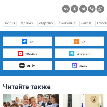
РОССИЯ
БЕЛАРУСЬ
ОБЩЕСТВО
ЭКОНОМИКА
ИМПОРТ
ТОРГО
вк
ок
youtube
telegram
ru–by
макс
Читайте также