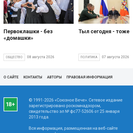
Первоклашки - без
Тыл сегодня - тоже 
«домашки»
08 августа 2026
07 августа 2026
ОБЩЕСТВО
ПОЛИТИКА
О САЙТЕ
КОНТАКТЫ
АВТОРЫ
ПРАВОВАЯ ИНФОРМАЦИЯ
© 1991-2026 «Союзное Вече». Сетевое издание
зарегистрировано роскомнадзором,
свидетельство эл № фc77-52606 от 25 января
2013 года.
Вся информация, размещенная на веб-сайте