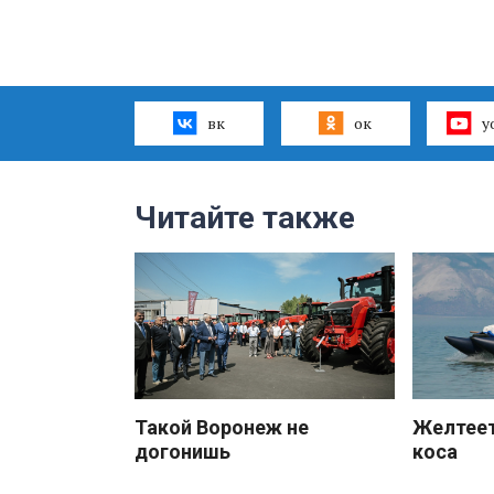
вк
ок
y
Читайте также
Такой Воронеж не
Желтеет
догонишь
коса