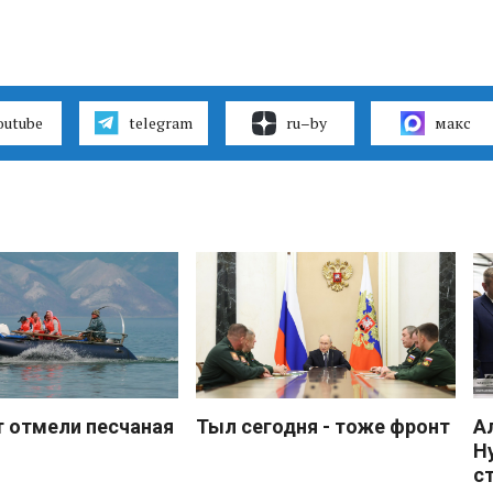
outube
telegram
ru–by
макс
 отмели песчаная
Тыл сегодня - тоже фронт
А
Н
с