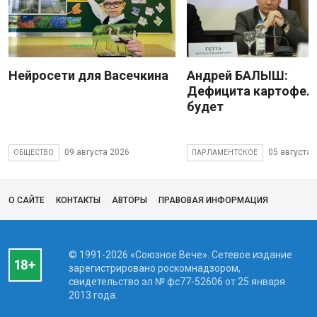
Нейросети для Васечкина
Андрей БАЛЫШ:
Дефицита картофеля
будет
09 августа 2026
05 августа 
ОБЩЕСТВО
ПАРЛАМЕНТСКОЕ
О САЙТЕ
КОНТАКТЫ
АВТОРЫ
ПРАВОВАЯ ИНФОРМАЦИЯ
© 1991-2026 «Союзное Вече». Сетевое издание
зарегистрировано роскомнадзором,
свидетельство эл № фc77-52606 от 25 января
2013 года.