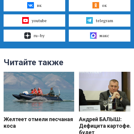
вк
ок
youtube
telegram
ru–by
макс
Читайте также
Желтеет отмели песчаная
Андрей БАЛЫШ:
коса
Дефицита картофеля
будет