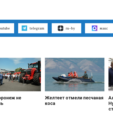
outube
telegram
ru–by
макс
оронеж не
Желтеет отмели песчаная
А
шь
коса
Н
с