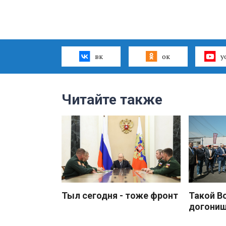
вк
ок
y
Читайте также
Тыл сегодня - тоже фронт
Такой В
догони