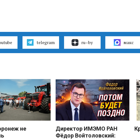
outube
telegram
ru–by
макс
оронеж не
Директор ИМЭМО РАН
К
шь
Фёдор Войтоловский: