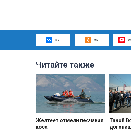
вк
ок
y
Читайте также
Желтеет отмели песчаная
Такой В
коса
догони