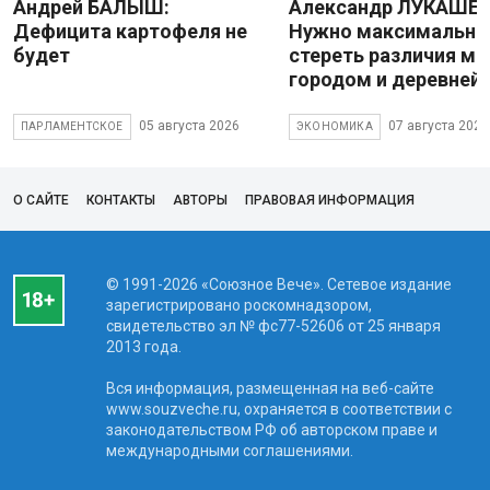
Андрей БАЛЫШ:
Александр ЛУКАШЕН
Дефицита картофеля не
Нужно максимально
будет
стереть различия м
городом и деревней
05 августа 2026
07 августа 2026
ПАРЛАМЕНТСКОЕ
ЭКОНОМИКА
О САЙТЕ
КОНТАКТЫ
АВТОРЫ
ПРАВОВАЯ ИНФОРМАЦИЯ
© 1991-2026 «Союзное Вече». Сетевое издание
зарегистрировано роскомнадзором,
свидетельство эл № фc77-52606 от 25 января
2013 года.
Вся информация, размещенная на веб-сайте
www.souzveche.ru, охраняется в соответствии с
законодательством РФ об авторском праве и
международными соглашениями.