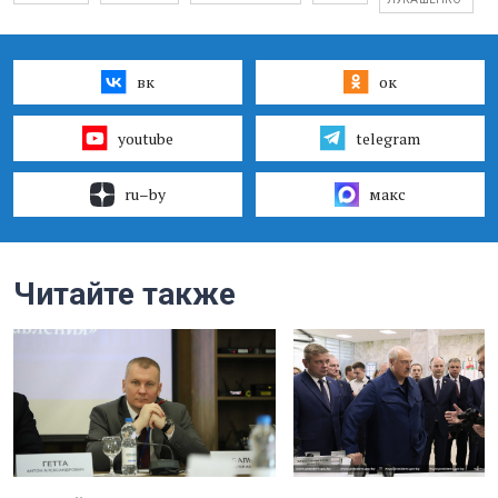
вк
ок
youtube
telegram
ru–by
макс
Читайте также