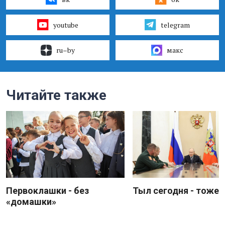
youtube
telegram
ru–by
макс
Читайте также
Первоклашки - без
Тыл сегодня - тоже 
«домашки»