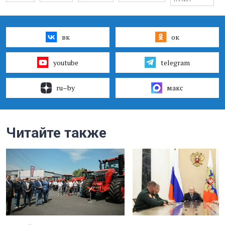
вк
ок
youtube
telegram
ru–by
макс
Читайте также