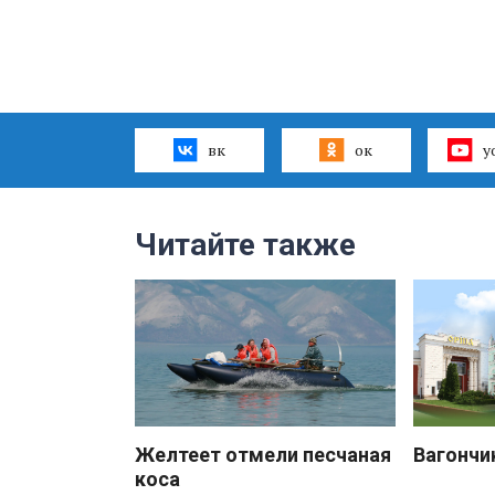
вк
ок
y
Читайте также
Желтеет отмели песчаная
Вагончи
коса