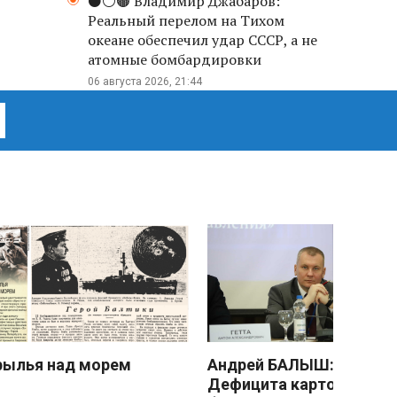
⚫️⚪️🟤 Владимир Джабаров:
Реальный перелом на Тихом
океане обеспечил удар СССР, а не
атомные бомбардировки
06 августа 2026, 21:44
рылья над морем
Андрей БАЛЫШ:
Дефицита картофеля не