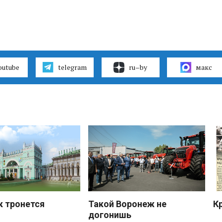
outube
telegram
ru–by
макс
к тронется
Такой Воронеж не
К
догонишь