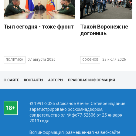
Тыл сегодня - тоже фронт
Такой Воронеж не
догонишь
07 августа 2026
29 июля 2026
ПОЛИТИКА
СОЮЗНОЕ
О САЙТЕ
КОНТАКТЫ
АВТОРЫ
ПРАВОВАЯ ИНФОРМАЦИЯ
© 1991-2026 «Союзное Вече». Сетевое издание
зарегистрировано роскомнадзором,
свидетельство эл № фc77-52606 от 25 января
2013 года.
Вся информация, размещенная на веб-сайте