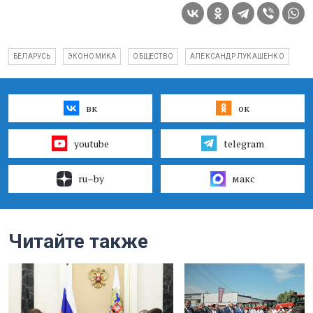
БЕЛАРУСЬ
ЭКОНОМИКА
ОБЩЕСТВО
АЛЕКСАНДР ЛУКАШЕНКО
вк
ок
youtube
telegram
ru–by
макс
Читайте также