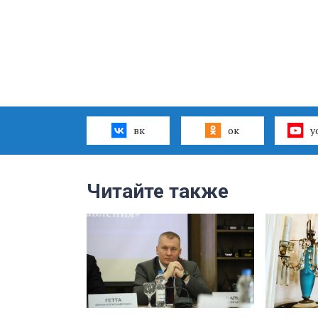
вк
ок
y
Читайте также