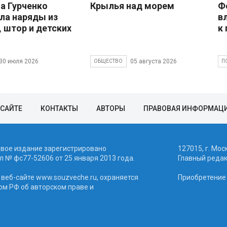
 Гурченко
Крылья над морем
Ф
ла наряды из
в
, штор и детских
к
30 июля 2026
05 августа 2026
ОБЩЕСТВО
П
 САЙТЕ
КОНТАКТЫ
АВТОРЫ
ПРАВОВАЯ ИНФОРМАЦ
евое издание зарегистрировано
127015, г. Мос
 № фc77-52606 от 25 января 2013 года.
Главный реда
веб-сайте www.souzveche.ru, охраняется
Приобретение а
ом РФ об авторском праве и