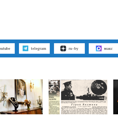
outube
telegram
ru–by
макс