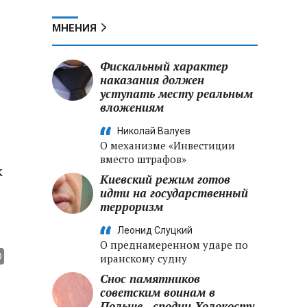
МНЕНИЯ
Фискальный характер
наказания должен
уступать месту реальным
вложениям
Николай Валуев
О механизме «Инвестиции
вместо штрафов»
к
Киевский режим готов
идти на государственный
терроризм
Леонид Слуцкий
О преднамеренном ударе по
иранскому судну
Снос памятников
советским воинам в
Польше - сродни Холокосту