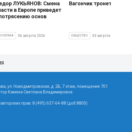
едор ЛУКЬЯНОВ: Смена
Вагончик тронется
ласти в Европе приведет
 потрясению основ
06 августа 2026
03 августа 2026
ОЛИТИКА
ОБЩЕСТВО
ИЯ
ква, ул. Новодмитровская, д. 2Б, 7 этаж, помещение 701
ктор Камека Светлана Владимировна
вторских прав: 8 (495) 637-64-88 (доб.8800)