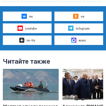
вк
ок
youtube
telegram
ru–by
макс
Читайте также