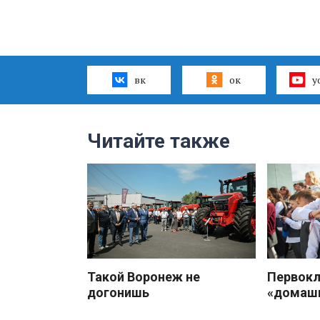
вк
ок
y
Читайте также
Такой Воронеж не
Первокл
догонишь
«домаш