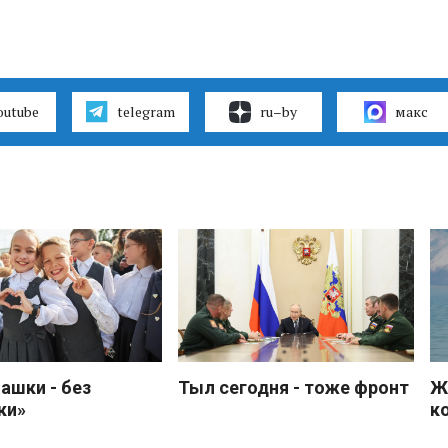
outube
telegram
ru–by
макс
ашки - без
Тыл сегодня - тоже фронт
Ж
ки»
к