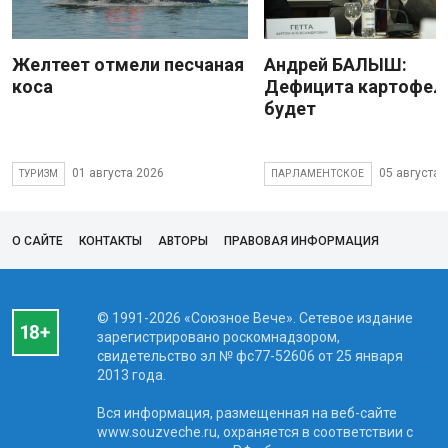
Желтеет отмели песчаная
Андрей БАЛЫШ:
коса
Дефицита картофеля
будет
01 августа 2026
05 августа 
ТУРИЗМ
ПАРЛАМЕНТСКОЕ
О САЙТЕ
КОНТАКТЫ
АВТОРЫ
ПРАВОВАЯ ИНФОРМАЦИЯ
© 1991-2026 «Союзное Вече». Сетевое издание
зарегистрировано роскомнадзором,
свидетельство эл № фc77-52606 от 25 января
2013 года.
Вся информация, размещенная на веб-сайте
www.souzveche.ru, охраняется в соответствии с