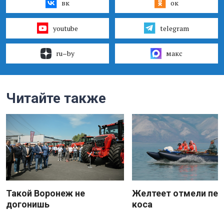
вк
ок
youtube
telegram
ru–by
макс
Читайте также
Такой Воронеж не
Желтеет отмели пес
догонишь
коса