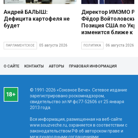
Андрей БАЛЫШ:
Директор ИМЭМО Р
Дефицита картофеля не
Фёдор Войтоловский
будет
Позиция США по Укр
изменится ближе к 
05 августа 2026
06 августа 2026
ПАРЛАМЕНТСКОЕ
ПОЛИТИКА
О САЙТЕ
КОНТАКТЫ
АВТОРЫ
ПРАВОВАЯ ИНФОРМАЦИЯ
© 1991-2026 «Союзное Вече». Сетевое издание
зарегистрировано роскомнадзором,
свидетельство эл № фc77-52606 от 25 января
2013 года.
Вся информация, размещенная на веб-сайте
www.souzveche.ru, охраняется в соответствии с
законодательством РФ об авторском праве и
международными соглашениями.