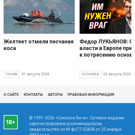
Желтеет отмели песчаная
Федор ЛУКЬЯНОВ: С
коса
власти в Европе при
к потрясению основ
01 августа 2026
06 августа 2026
ТУРИЗМ
ПОЛИТИКА
О САЙТЕ
КОНТАКТЫ
АВТОРЫ
ПРАВОВАЯ ИНФОРМАЦИЯ
© 1991-2026 «Союзное Вече». Сетевое издание
зарегистрировано роскомнадзором,
свидетельство эл № фc77-52606 от 25 января
2013 года.