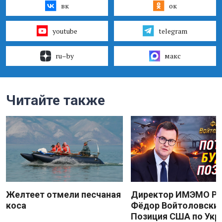
вк
ок
youtube
telegram
ru–by
макс
Читайте также
Желтеет отмели песчаная
Директор ИМЭМО Р
коса
Фёдор Войтоловский
Позиция США по Укр