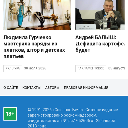
Людмила Гурченко
Андрей БАЛЫШ:
мастерила наряды из
Дефицита картофеля
платков, штор и детских
будет
платьев
30 июля 2026
05 августа 
КУЛЬТУРА
ПАРЛАМЕНТСКОЕ
О САЙТЕ
КОНТАКТЫ
АВТОРЫ
ПРАВОВАЯ ИНФОРМАЦИЯ
© 1991-2026 «Союзное Вече». Сетевое издание
зарегистрировано роскомнадзором,
свидетельство эл № фc77-52606 от 25 января
2013 года.