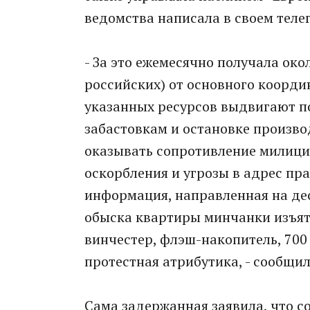
ведомства написала в своем теле
- За это ежемесячно получала око
российских) от основного коорд
указанных ресурсов выдвигают п
забастовкам и остановке произво
оказывать сопротивление милици
оскорбления и угрозы в адрес пр
информация, направленная на дес
обыска квартиры минчанки изъят
винчестер, флэш-накопитель, 700
протестная атрибутика, - сообщи
Сама задержанная заявила, что со