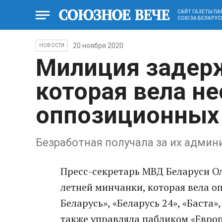
САЙТ ГАЗЕТЫ П
СОЮЗА БЕЛАРУС
20 ноября 2020
НОВОСТИ
Милиция задерж
которая вела н
оппозиционных 
Безработная получала за их админ
Пресс-секретарь МВД Беларуси О
летней минчанки, которая вела 
Беларусь», «Беларусь 24», «Баста»
также управляла пабликом «Европ