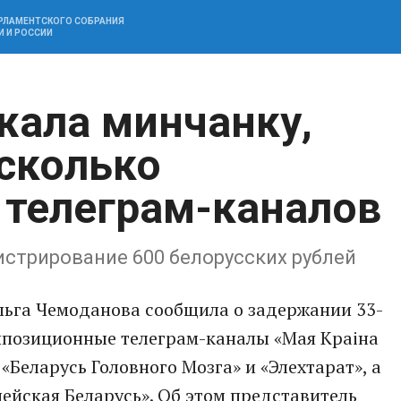
АРЛАМЕНТСКОГО СОБРАНИЯ
И И РОССИИ
ала минчанку,
есколько
телеграм-каналов
истрирование 600 белорусских рублей
льга Чемоданова сообщила о задержании 33-
оппозиционные телеграм-каналы «Мая Краiна
, «Беларусь Головного Мозга» и «Элехтарат», а
ейская Беларусь». Об этом представитель