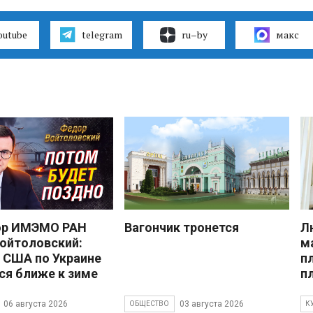
outube
telegram
ru–by
макс
ор ИМЭМО РАН
Вагончик тронется
Л
ойтоловский:
м
 США по Украине
п
ся ближе к зиме
п
06 августа 2026
03 августа 2026
ОБЩЕСТВО
К