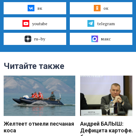
вк
ок
youtube
telegram
ru–by
макс
Читайте также
Желтеет отмели песчаная
Андрей БАЛЫШ:
коса
Дефицита картофеля