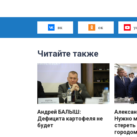
вк
ок
y
Читайте также
Андрей БАЛЫШ:
Алекса
Дефицита картофеля не
Нужно 
будет
стереть
городом