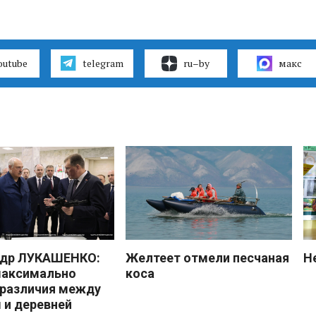
outube
telegram
ru–by
макс
ндр ЛУКАШЕНКО:
Желтеет отмели песчаная
Н
максимально
коса
 различия между
 и деревней