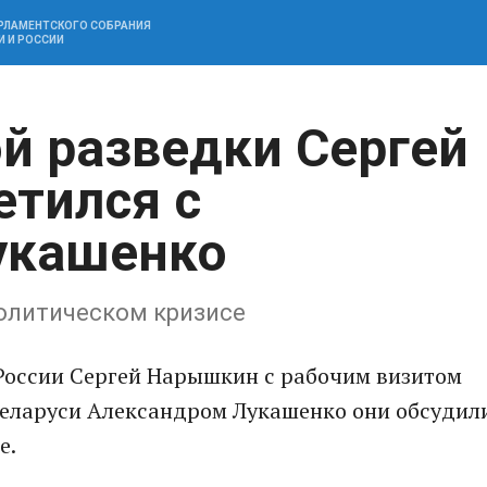
АРЛАМЕНТСКОГО СОБРАНИЯ
И И РОССИИ
ой разведки Сергей
тился с
укашенко
политическом кризисе
России Сергей Нарышкин с рабочим визитом
Беларуси Александром Лукашенко они обсудил
е.