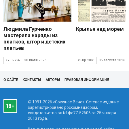
Людмила Гурченко
Крылья над морем
мастерила наряды из
платков, штор и детских
платьев
30 июля 2026
05 августа 2026
КУЛЬТУРА
ОБЩЕСТВО
О САЙТЕ
КОНТАКТЫ
АВТОРЫ
ПРАВОВАЯ ИНФОРМАЦИЯ
© 1991-2026 «Союзное Вече». Сетевое издание
зарегистрировано роскомнадзором,
свидетельство эл № фc77-52606 от 25 января
2013 года.