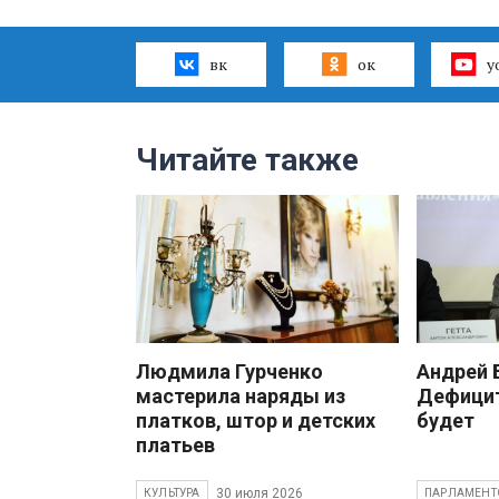
вк
ок
y
Читайте также
Людмила Гурченко
Андрей
мастерила наряды из
Дефицит
платков, штор и детских
будет
платьев
30 июля 2026
КУЛЬТУРА
ПАРЛАМЕНТ