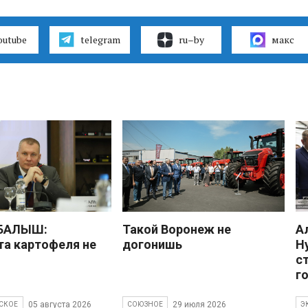
outube
telegram
ru–by
макс
 БАЛЫШ:
Такой Воронеж не
А
а картофеля не
догонишь
Н
с
г
05 августа 2026
29 июля 2026
СКОЕ
СОЮЗНОЕ
Э