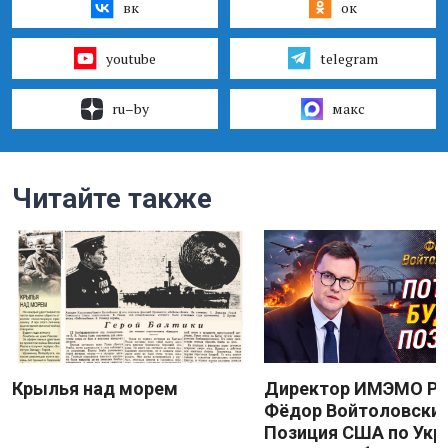
вк
ок
youtube
telegram
ru–by
макс
Читайте также
Крылья над морем
Директор ИМЭМО Р
Фёдор Войтоловский
Позиция США по Укр