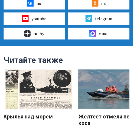
вк
ок
youtube
telegram
ru–by
макс
Читайте также
Крылья над морем
Желтеет отмели пес
коса