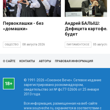
Первоклашки - без
Андрей БАЛЫШ:
«домашки»
Дефицита картофеля
будет
08 августа 2026
05 августа 
ОБЩЕСТВО
ПАРЛАМЕНТСКОЕ
О САЙТЕ
КОНТАКТЫ
АВТОРЫ
ПРАВОВАЯ ИНФОРМАЦИЯ
© 1991-2026 «Союзное Вече». Сетевое издание
зарегистрировано роскомнадзором,
свидетельство эл № фc77-52606 от 25 января
2013 года.
Вся информация, размещенная на веб-сайте
www.souzveche.ru, охраняется в соответствии с