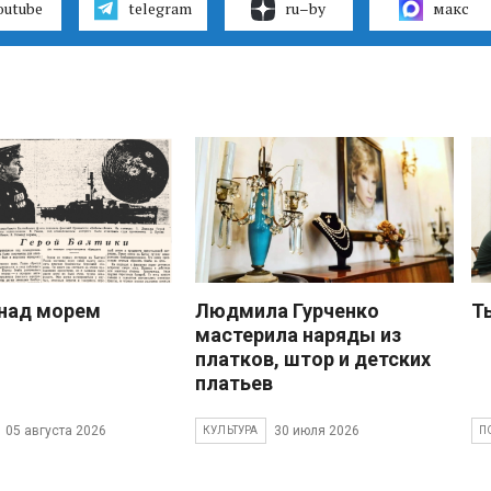
outube
telegram
ru–by
макс
над морем
Людмила Гурченко
Т
мастерила наряды из
платков, штор и детских
платьев
05 августа 2026
30 июля 2026
КУЛЬТУРА
П