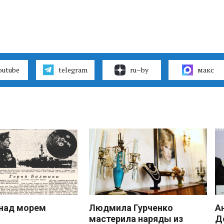
outube
telegram
ru–by
макс
над морем
Людмила Гурченко
А
мастерила наряды из
Д