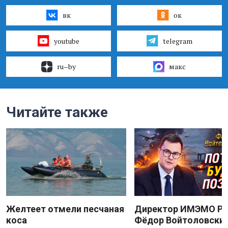
вк
ок
youtube
telegram
ru–by
макс
Читайте также
Желтеет отмели песчаная
Директор ИМЭМО Р
коса
Фёдор Войтоловский