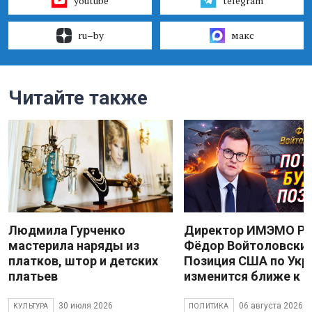
youtube
telegram
ru–by
макс
Читайте также
Людмила Гурченко
Директор ИМЭМО Р
мастерила наряды из
Фёдор Войтоловский
платков, штор и детских
Позиция США по Укр
платьев
изменится ближе к 
30 июля 2026
06 августа 2026
КУЛЬТУРА
ПОЛИТИКА