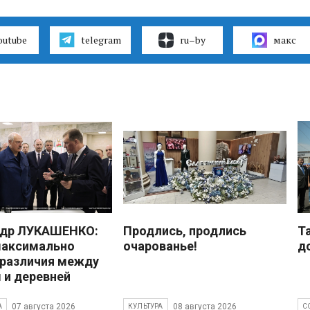
outube
telegram
ru–by
макс
ндр ЛУКАШЕНКО:
Продлись, продлись
Т
максимально
очарованье!
д
 различия между
 и деревней
07 августа 2026
08 августа 2026
А
КУЛЬТУРА
С