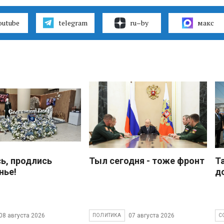
outube
telegram
ru–by
макс
ь, продлись
Тыл сегодня - тоже фронт
Т
нье!
д
08 августа 2026
07 августа 2026
ПОЛИТИКА
С