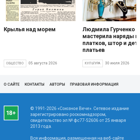
Крылья над морем
Людмила Гурченко
мастерила наряды и
платков, штор и дет
платьев
05 августа 2026
30 июля 2026
ОБЩЕСТВО
КУЛЬТУРА
О САЙТЕ
КОНТАКТЫ
АВТОРЫ
ПРАВОВАЯ ИНФОРМАЦИЯ
© 1991-2026 «Союзное Вече». Сетевое издание
зарегистрировано роскомнадзором,
свидетельство эл № фc77-52606 от 25 января
2013 года.
Вся информация, размещенная на веб-сайте