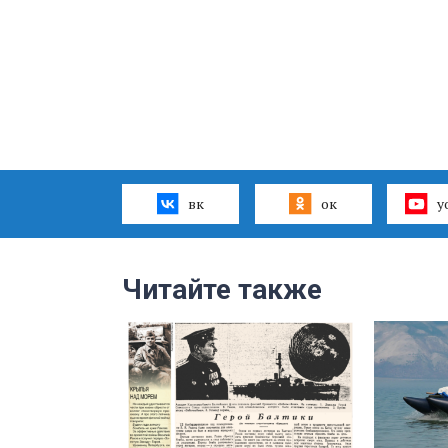
вк
ок
y
Читайте также