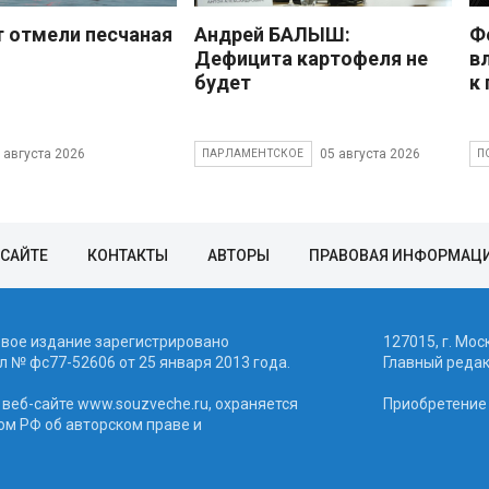
 отмели песчаная
Андрей БАЛЫШ:
Ф
Дефицита картофеля не
в
будет
к
 августа 2026
05 августа 2026
ПАРЛАМЕНТСКОЕ
П
 САЙТЕ
КОНТАКТЫ
АВТОРЫ
ПРАВОВАЯ ИНФОРМАЦ
евое издание зарегистрировано
127015, г. Мос
 № фc77-52606 от 25 января 2013 года.
Главный реда
веб-сайте www.souzveche.ru, охраняется
Приобретение а
ом РФ об авторском праве и