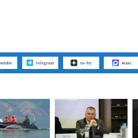
outube
telegram
ru–by
макс