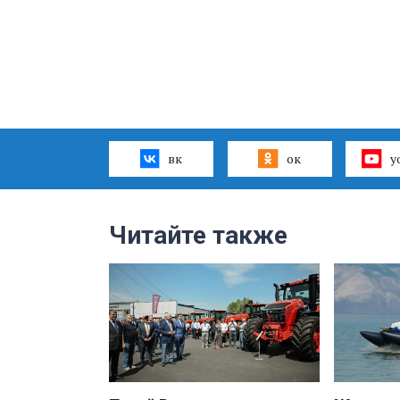
вк
ок
y
Читайте также