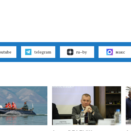
outube
telegram
ru–by
макс