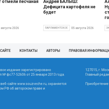
 отмели песчаная
Андрей БАЛЫШ:
А
Дефицита картофеля не
Н
будет
с
г
 августа 2026
05 августа 2026
ПАРЛАМЕНТСКОЕ
Э
 САЙТЕ
КОНТАКТЫ
АВТОРЫ
ПРАВОВАЯ ИНФОРМАЦ
евое издание зарегистрировано
127015, г. Мос
 № фc77-52606 от 25 января 2013 года.
Главный реда
веб-сайте www.souzveche.ru, охраняется
Приобретение а
ом РФ об авторском праве и