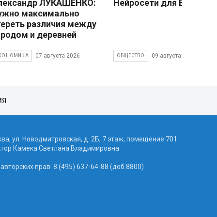
лександр ЛУКАШЕНКО:
Нейросети для Васечки
ужно максимально
тереть различия между
ородом и деревней
07 августа 2026
09 августа 2026
КОНОМИКА
ОБЩЕСТВО
ИЯ
ква, ул. Новодмитровская, д. 2Б, 7 этаж, помещение 701
ктор Камека Светлана Владимировна
вторских прав: 8 (495) 637-64-88 (доб.8800)