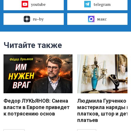
youtube
telegram
ru–by
макс
Читайте также
Федор ЛУКЬЯНОВ: Смена
Людмила Гурченко
власти в Европе приведет
мастерила наряды и
к потрясению основ
платков, штор и дет
платьев