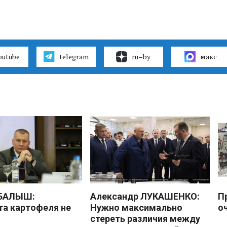
outube
telegram
ru–by
макс
 БАЛЫШ:
Александр ЛУКАШЕНКО:
П
а картофеля не
Нужно максимально
о
стереть различия между