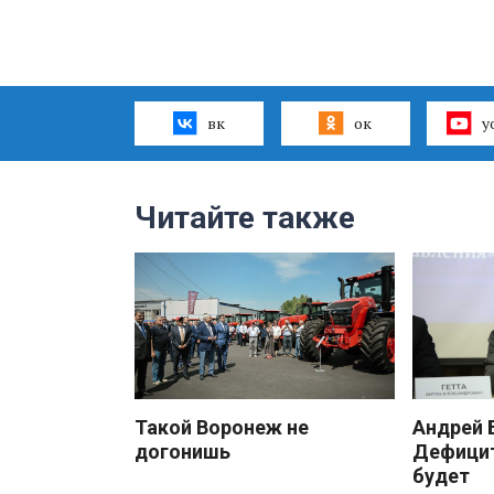
вк
ок
y
Читайте также
Такой Воронеж не
Андрей
догонишь
Дефицит
будет