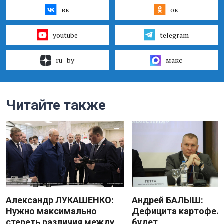
вк
ок
youtube
telegram
ru–by
макс
Читайте также
Александр ЛУКАШЕНКО:
Андрей БАЛЫШ:
Нужно максимально
Дефицита картофеля
стереть различия между
будет