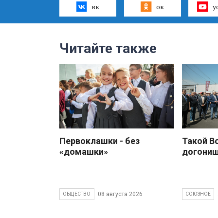
вк
ок
y
Читайте также
Первоклашки - без
Такой В
«домашки»
догони
08 августа 2026
ОБЩЕСТВО
СОЮЗНОЕ