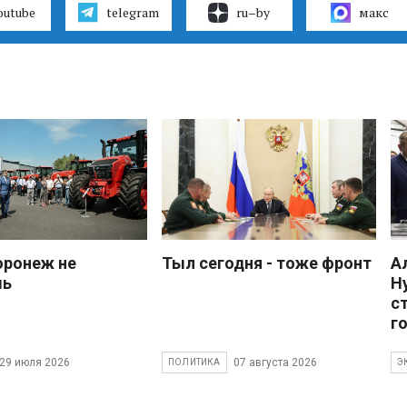
outube
telegram
ru–by
макс
оронеж не
Тыл сегодня - тоже фронт
А
шь
Н
с
г
29 июля 2026
07 августа 2026
ПОЛИТИКА
Э