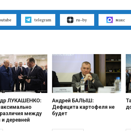
outube
telegram
ru–by
макс
ндр ЛУКАШЕНКО:
Андрей БАЛЫШ:
Т
максимально
Дефицита картофеля не
д
 различия между
будет
 и деревней