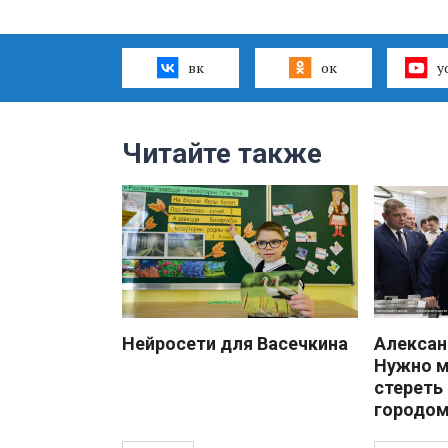
вк
ок
y
Читайте также
Нейросети для Васечкина
Алекса
Нужно 
стереть
городом