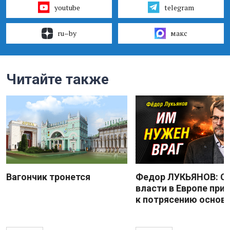
youtube
telegram
ru–by
макс
Читайте также
Вагончик тронется
Федор ЛУКЬЯНОВ: С
власти в Европе при
к потрясению основ