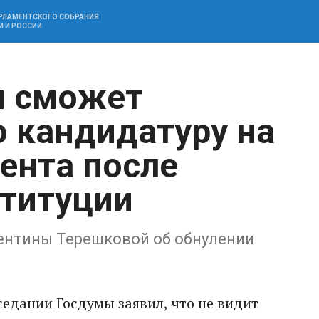
АРЛАМЕНТСКОГО СОБРАНИЯ
И И РОССИИ
н сможет
 кандидатуру на
ента после
титуции
ентины Терешковой об обнулении
едании Госдумы заявил, что не видит