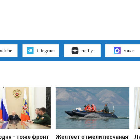
outube
telegram
ru–by
макс
одня - тоже фронт
Желтеет отмели песчаная
Л