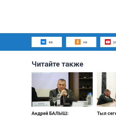
вк
ок
y
Читайте также
Андрей БАЛЫШ:
Тыл сег