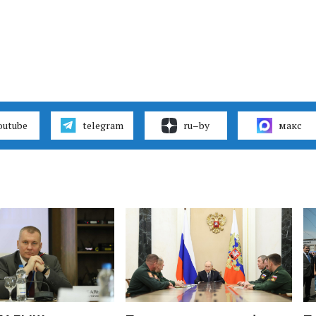
outube
telegram
ru–by
макс