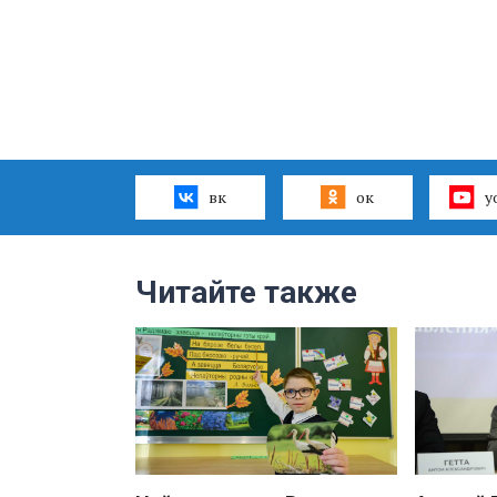
вк
ок
y
Читайте также