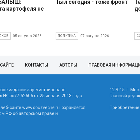
 БАЛЫШ:
Тыл сегодня - тоже фронт
Т
а картофеля не
д
05 августа 2026
07 августа 2026
СКОЕ
ПОЛИТИКА
С
 САЙТЕ
КОНТАКТЫ
АВТОРЫ
ПРАВОВАЯ ИНФОРМАЦ
евое издание зарегистрировано
127015, г. Мос
 № фc77-52606 от 25 января 2013 года.
Главный реда
веб-сайте www.souzveche.ru, охраняется
Приобретение а
ом РФ об авторском праве и