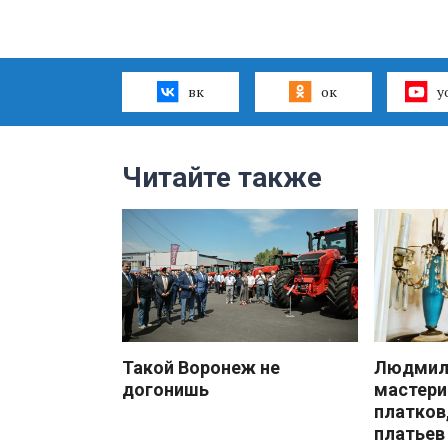
вк
ок
y
Читайте также
Такой Воронеж не
Людмила
догонишь
мастери
платков
платьев