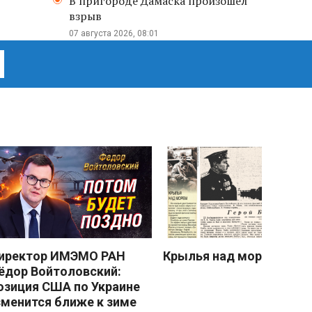
В пригороде Дамаска произошел
взрыв
07 августа 2026, 08:01
иректор ИМЭМО РАН
Крылья над морем
ёдор Войтоловский:
озиция США по Украине
зменится ближе к зиме