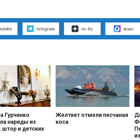
outube
telegram
ru–by
макс
 Гурченко
Желтеет отмели песчаная
Д
ла наряды из
коса
Ф
, штор и детских
П
и